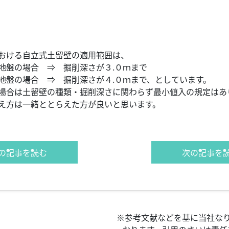
る自立式土留壁の適用範囲は、
場合 ⇒ 掘削深さが３.０ｍまで
合 ⇒ 掘削深さが４.０ｍまで、としています。
は土留壁の種類・掘削深さに関わらず最小値入の規定はあ
は一緒ととらえた方が良いと思います。
前の記事を読む
次の記事を読
※参考文献などを基に当社な