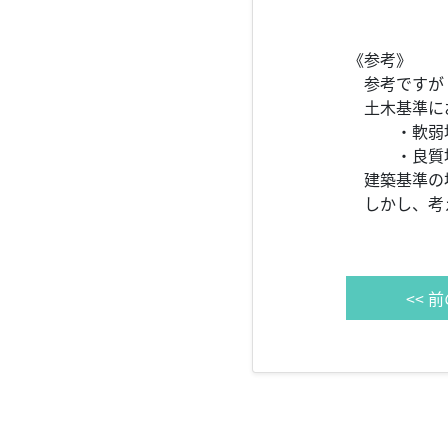
《参考》
参考ですが
土木基準におけ
・軟弱地盤の
・良質地盤の場
建築基準の場合
しかし、考え方
<< 