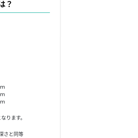
は？
。
ｍ
ｍ
ｍ
となります。
深さと同等