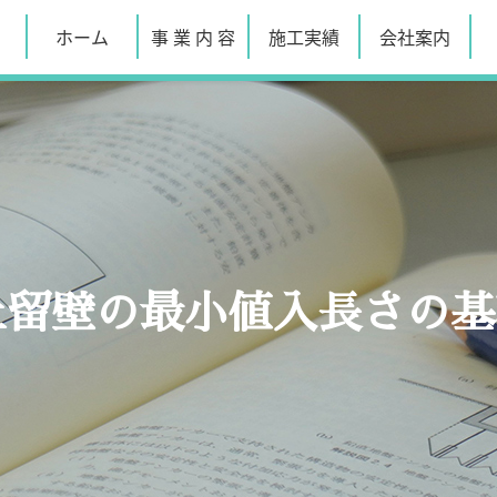
ホーム
事 業 内 容
施工実績
会社案内
.土留壁の最小値入長さの